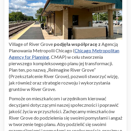
Village of River Grove
podjęła współpracę z
Agencją
Planowania Metropolii Chicago (
Chicago Metropolitan
(External)
Agency for Planning
, CMAP) w celu stworzenia
pierwszego kompleksowego planu jej transformacji.
Plan ten, po nazwą „Reimagine River Grove”
(Przekształcenie River Grove), pozwoli stworzyć wizję,
jak również oraz strategie rozwoju i wykorzystania
gruntów w River Grove.
Pomoże on mieszkańcom i urzędnikom kierować
decyzjami dotyczącymi naszej społeczności i poprawić
jakość życia w przyszłości. Zachęcamy mieszkańców
River Grove do podzielenia się swoimi pomysłami i angaż
w tworzenie tego planu. Aby podzielić się swoimi
przemyśleniami i pomysłami ze społecznością, prosimy o